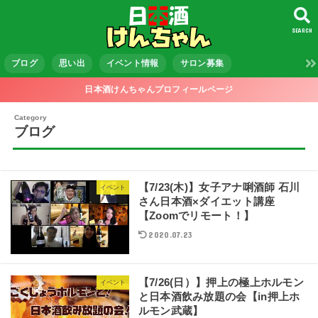
SEARCH
ブログ
思い出
イベント情報
サロン募集
日本酒けんちゃんプロフィールページ
ブログ
【7/23(木)】女子アナ唎酒師 石川
イベント
さん日本酒×ダイエット講座
【Zoomでリモート！】
2020.07.23
【7/26(日）】押上の極上ホルモン
イベント
と日本酒飲み放題の会【in押上ホ
ルモン武蔵】