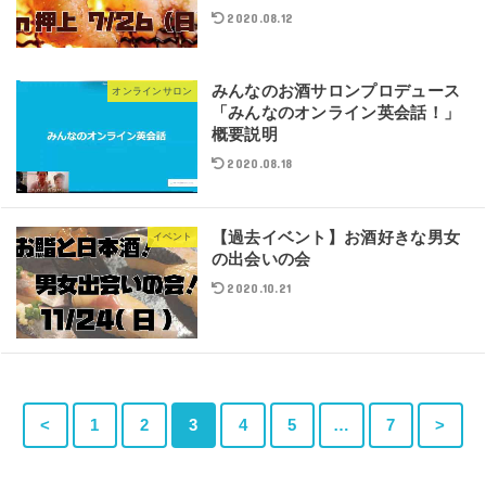
2020.08.12
みんなのお酒サロンプロデュース
オンラインサロン
「みんなのオンライン英会話！」
概要説明
2020.08.18
【過去イベント】お酒好きな男女
イベント
の出会いの会
2020.10.21
<
1
2
3
4
5
…
7
>