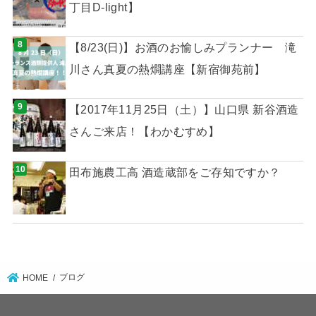
丁目D-light】
【8/23(日)】お酒のお愉しみプランナー 滝
川さん真夏の熱燗講座【新宿御苑前】
【2017年11月25日（土）】山口県 新谷酒造
さんご来店！【わかむすめ】
田布施農工高 酒造蔵部をご存知ですか？
ブログ
HOME