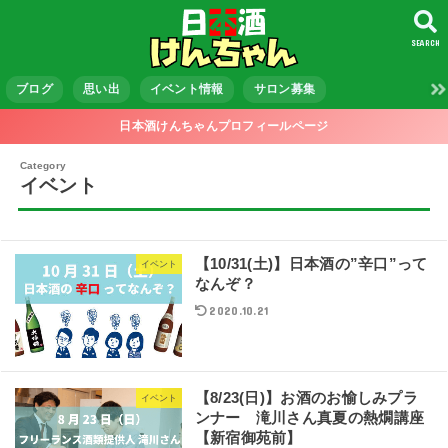
SEARCH
ブログ
思い出
イベント情報
サロン募集
日本酒けんちゃんプロフィールページ
イベント
【10/31(土)】日本酒の”辛口”って
イベント
なんぞ？
2020.10.21
【8/23(日)】お酒のお愉しみプラ
イベント
ンナー 滝川さん真夏の熱燗講座
【新宿御苑前】