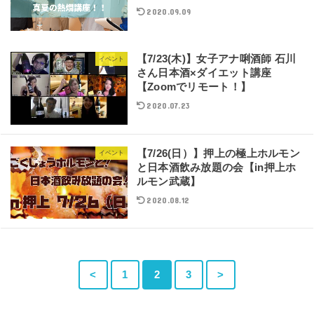
2020.09.09
【7/23(木)】女子アナ唎酒師 石川
イベント
さん日本酒×ダイエット講座
【Zoomでリモート！】
2020.07.23
【7/26(日）】押上の極上ホルモン
イベント
と日本酒飲み放題の会【in押上ホ
ルモン武蔵】
2020.08.12
<
1
2
3
>